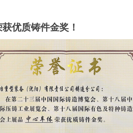
！
荣获优质铸件金奖！