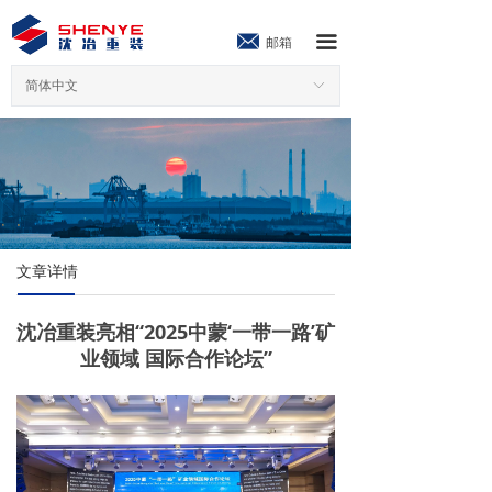
끀
邮箱
简体中文
ꀅ
文章详情
沈冶重装亮相“2025中蒙‘一带一路’矿
业领域 国际合作论坛”