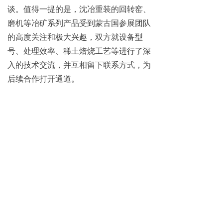
谈。值得一提的是，沈冶重装的回转窑、
磨机等冶矿系列产品受到蒙古国参展团队
的高度关注和极大兴趣，双方就设备型
号、处理效率、稀土焙烧工艺等进行了深
入的技术交流，并互相留下联系方式，为
后续合作打开通道。
本次论坛精准锁定供需双方，为沈冶
重装与国内科研院校、地域性设计院对接
及后期项目跟进奠定了良好的基础，同时
增强了沈冶重装在内蒙地区、蒙古国矿业
领域的知名度，标志着沈冶重装在拓
展“一带一路”国际市场、特别是中蒙矿业
合作领域迈出了坚实的一步。
前一个：
无
ꄴ
后一个：
无
ꄲ