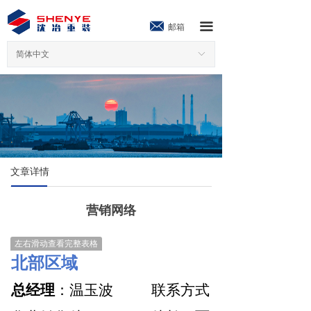
끀
邮箱
简体中文
ꀅ
文章详情
营销网络
左右滑动查看完整表格
北部区域
总经
理
：温玉波
联系方式：18833555665