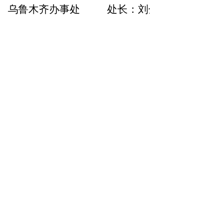
乌鲁木齐办事处
处长：刘金强
电力装备事业部
总经理
：郑长春
联系方式：15131922718
副总经理
：李杨
联系方式：18040078535
前一个：
无
ꄴ
后一个：
无
ꄲ
全国统一客服热线：
400-6066-555
끅